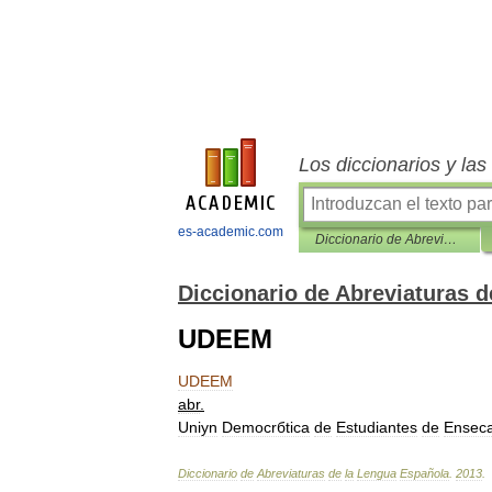
Los diccionarios y la
es-academic.com
Diccionario de Abreviaturas de la Lengua Española
Diccionario de Abreviaturas 
UDEEM
UDEEM
abr
.
Uniуn
Democrбtica
de
Estudiantes
de
Enseс
Diccionario
de
Abreviaturas
de
la
Lengua
Española
.
2013
.