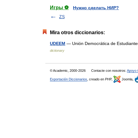
Игры ⚽
Нужно сделать НИР?
ZS
Mira otros diccionarios:
UDEEM
— Unión Democrática de Estudiante
dictionary
© Academic, 2000-2026
Contacte con nosotros:
Apoyo 
Exportación Diccionarios
, creado en PHP,
Joomla,