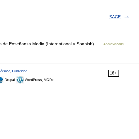
SACE
s de Enseñanza Media (International » Spanish) …
Abbreviations
técnico
,
Publicidad
18+
Drupal,
WordPress, MODx.